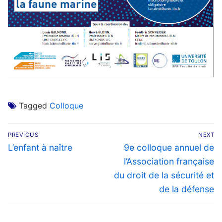
Tagged
Colloque
Navigation
PREVIOUS
NEXT
de
Previous
Next
L’enfant à naître
9e colloque annuel de
post:
post:
l’article
l’Association française
du droit de la sécurité et
de la défense