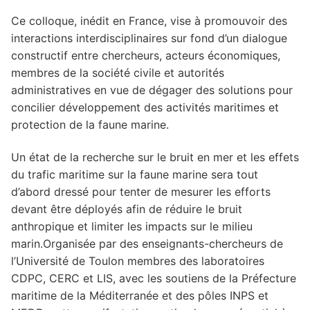
Droit des étrangers
Ce colloque, inédit en France, vise à promouvoir des
La gestion de l’eau par les personnes publiques.
interactions interdisciplinaires sur fond d’un dialogue
Conciliation et conflits d’intérêts
Droit international
constructif entre chercheurs, acteurs économiques,
Prévention et gestion des risques hydrologiques
membres de la société civile et autorités
Droit pénal
à l’aune de la recomposition des compétences en
administratives en vue de dégager des solutions pour
droit administratif
concilier développement des activités maritimes et
Entreprises et sûretés
protection de la faune marine.
Intelligence artificielle et robots
Un état de la recherche sur le bruit en mer et les effets
Justice
du trafic maritime sur la faune marine sera tout
d’abord dressé pour tenter de mesurer les efforts
Mer
devant être déployés afin de réduire le bruit
anthropique et limiter les impacts sur le milieu
Procédure pénale
marin.Organisée par des enseignants-chercheurs de
Protection des mineurs – Droit pénal des mineurs
l’Université de Toulon membres des laboratoires
CDPC, CERC et LIS, avec les soutiens de la Préfecture
maritime de la Méditerranée et des pôles INPS et