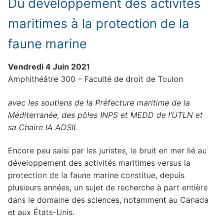
Du développement des activités
Axes de recherche
Actualités
maritimes à la protection de la
Membres du CERC
Observatoire des contentieux
faune marine
Les membres titulaires
Masters associés
Présentation de l’observatoire
Publications
Vendredi 4 Juin 2021
Amphithéâtre 300 – Faculté de droit de Toulon
Les doctorants
Contact
L’observatoire en quelques mots
Membres de l’observatoire
HAL
Vidéos
avec les soutiens de la Préfecture maritime de la
Les membres associés
Les statuts de l’observatoire
La direction de l’observatoire
Ouvrages
Ateliers de l’observatoire
Conférences
Bibliothèque numérique
Méditerranée, des pôles INPS et MEDD de l’UTLN et
Liste des membres de l’observatoire
Brèves
Rencontres de l’observatoire
Autour d’un auteur
Droit administratif – Contentieux administratif
sa Chaire IA ADSIL
Thèses
L’eau : enjeux et perspectives
Portraits des membres du CERC
Droit animalier
Thèses en cours
Encore peu saisi par les juristes, le bruit en mer lié au
développement des activités maritimes versus la
L’eau : enjeux et perspectives. Propos
Les dialogues du CERC
Droit de l’environnement
Thèses soutenues
protection de la faune marine constitue, depuis
introductifs
plusieurs années, un sujet de recherche à part entière
Droit des affaires
dans le domaine des sciences, notamment au Canada
En droit international de l’eau : Y a-t-il un « droit
et aux États-Unis.
Droit des contrats
à » dans le « droit de » ?