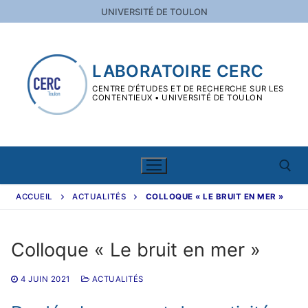
Aller
UNIVERSITÉ DE TOULON
au
contenu
LABORATOIRE CERC
CENTRE D’ÉTUDES ET DE RECHERCHE SUR LES
CONTENTIEUX • UNIVERSITÉ DE TOULON
ACCUEIL
ACTUALITÉS
COLLOQUE « LE BRUIT EN MER »
Rechercher :
Colloque « Le bruit en mer »
Rechercher
:
4 JUIN 2021
ACTUALITÉS
Le CERC