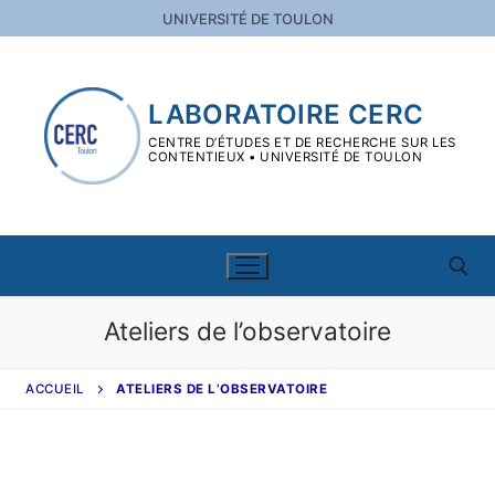
Aller
UNIVERSITÉ DE TOULON
au
contenu
LABORATOIRE CERC
CENTRE D’ÉTUDES ET DE RECHERCHE SUR LES
CONTENTIEUX • UNIVERSITÉ DE TOULON
Ateliers de l’observatoire
Rechercher :
ACCUEIL
ATELIERS DE L’OBSERVATOIRE
Rechercher
:
Le CERC