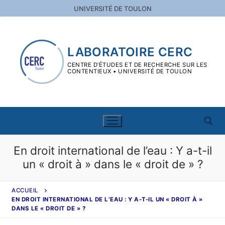
Aller
UNIVERSITÉ DE TOULON
au
contenu
LABORATOIRE CERC
CENTRE D’ÉTUDES ET DE RECHERCHE SUR LES
CONTENTIEUX • UNIVERSITÉ DE TOULON
En droit international de l’eau : Y a-t-il
un « droit à » dans le « droit de » ?
Rechercher :
Rechercher
ACCUEIL
:
EN DROIT INTERNATIONAL DE L’EAU : Y A-T-IL UN « DROIT À »
DANS LE « DROIT DE » ?
Le CERC