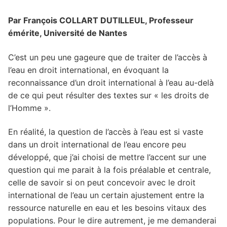
Axes de recherche
Actualités
Par François COLLART DUTILLEUL, Professeur
émérite, Université de Nantes
Membres du CERC
Observatoire des contentieux
C’est un peu une gageure que de traiter de l’accès à
Les membres titulaires
Masters associés
Présentation de l’observatoire
Publications
l’eau en droit international, en évoquant la
reconnaissance d’un droit international à l’eau au-delà
Les doctorants
Contact
L’observatoire en quelques mots
Membres de l’observatoire
HAL
Vidéos
de ce qui peut résulter des textes sur « les droits de
Les membres associés
Les statuts de l’observatoire
La direction de l’observatoire
Ouvrages
Ateliers de l’observatoire
Conférences
l’Homme ».
Bibliothèque numérique
Liste des membres de l’observatoire
Brèves
Rencontres de l’observatoire
Autour d’un auteur
Droit administratif – Contentieux administratif
Thèses
En réalité, la question de l’accès à l’eau est si vaste
dans un droit international de l’eau encore peu
L’eau : enjeux et perspectives
Portraits des membres du CERC
Droit animalier
Thèses en cours
développé, que j’ai choisi de mettre l’accent sur une
question qui me parait à la fois préalable et centrale,
L’eau : enjeux et perspectives. Propos
Les dialogues du CERC
Droit de l’environnement
Thèses soutenues
celle de savoir si on peut concevoir avec le droit
introductifs
international de l’eau un certain ajustement entre la
Droit des affaires
ressource naturelle en eau et les besoins vitaux des
En droit international de l’eau : Y a-t-il un « droit
Droit des contrats
populations. Pour le dire autrement, je me demanderai
à » dans le « droit de » ?