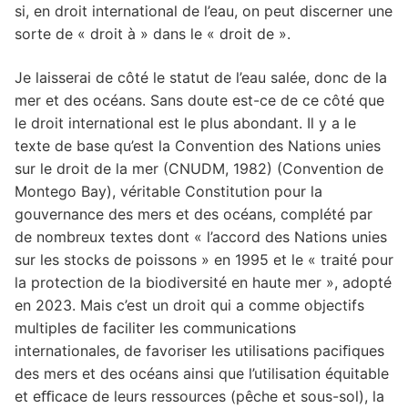
si, en droit international de l’eau, on peut discerner une
Droit des étrangers
La gestion de l’eau par les personnes publiques.
sorte de « droit à » dans le « droit de ».
Conciliation et conflits d’intérêts
Droit international
Je laisserai de côté le statut de l’eau salée, donc de la
Prévention et gestion des risques hydrologiques
mer et des océans. Sans doute est-ce de ce côté que
Droit pénal
à l’aune de la recomposition des compétences en
le droit international est le plus abondant. Il y a le
droit administratif
Entreprises et sûretés
texte de base qu’est la Convention des Nations unies
sur le droit de la mer (CNUDM, 1982) (Convention de
Intelligence artificielle et robots
Montego Bay), véritable Constitution pour la
gouvernance des mers et des océans, complété par
Justice
de nombreux textes dont « l’accord des Nations unies
sur les stocks de poissons » en 1995 et le « traité pour
Mer
la protection de la biodiversité en haute mer », adopté
Procédure pénale
en 2023. Mais c’est un droit qui a comme objectifs
multiples de faciliter les communications
Protection des mineurs – Droit pénal des mineurs
internationales, de favoriser les utilisations paciﬁques
des mers et des océans ainsi que l’utilisation équitable
et eﬃcace de leurs ressources (pêche et sous-sol), la