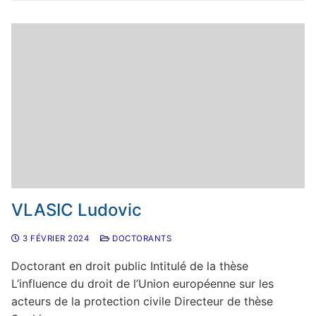
Droit des étrangers
La gestion de l’eau par les personnes publiques.
Conciliation et conflits d’intérêts
Droit international
Prévention et gestion des risques hydrologiques
Droit pénal
à l’aune de la recomposition des compétences en
droit administratif
Entreprises et sûretés
Intelligence artificielle et robots
Justice
Mer
VLASIC Ludovic
Procédure pénale
3 FÉVRIER 2024
DOCTORANTS
Protection des mineurs – Droit pénal des mineurs
Doctorant en droit public Intitulé de la thèse
L’influence du droit de l’Union européenne sur les
acteurs de la protection civile Directeur de thèse