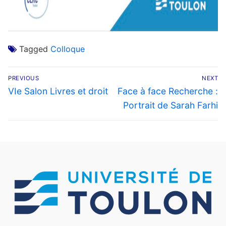
Tagged
Colloque
Navigation
PREVIOUS
NEXT
de
Previous
Next
VIe Salon Livres et droit
Face à face Recherche :
post:
post:
l’article
Portrait de Sarah Farhi